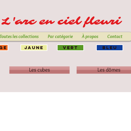
L'arc en ciel fleuri
Toutes les collections
Par catégorie
À propos
Contact
GE
JAUNE
VERT
BLEU
Les cubes
Les dômes