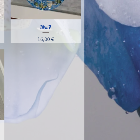
Bleu 7
Aperçu rapide
Prix
16,00 €