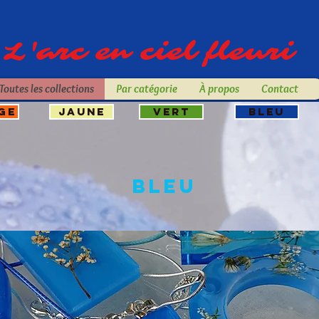
L'arc en ciel fleuri
Toutes les collections
Par catégorie
À propos
Contact
GE
JAUNE
VERT
BLEU
bleu