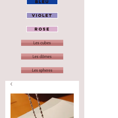
BLEU
VIOLET
ROSE
Les cubes
Les dômes
Les spheres