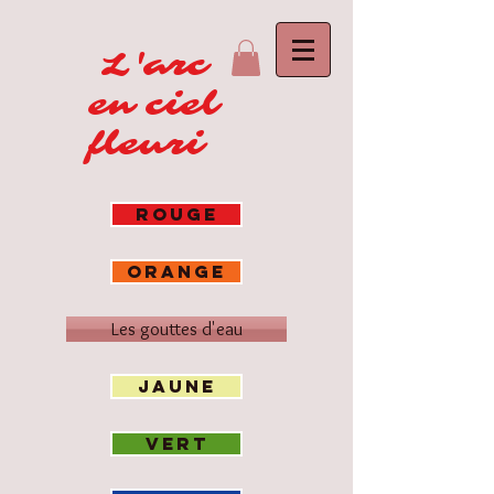
L'arc
en ciel
fleuri
ROUGE
ORANGE
Les gouttes d'eau
JAUNE
VERT