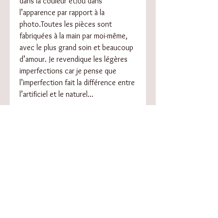
dans la couleur et/ou dans
l’apparence par rapport à la
photo.Toutes les pièces sont
fabriquées à la main par moi-même,
avec le plus grand soin et beaucoup
d’amour. Je revendique les légères
imperfections car je pense que
l’imperfection fait la différence entre
l’artificiel et le naturel…
Conseils d’entretien :
Ne pas stocker au soleil ou dans
un endroit trop chaud
Si besoin, nettoyer et faire briller
avec un chiffon doux.
RÉSUMÉ DE L'ARTICLE
Diamètre : 24mm