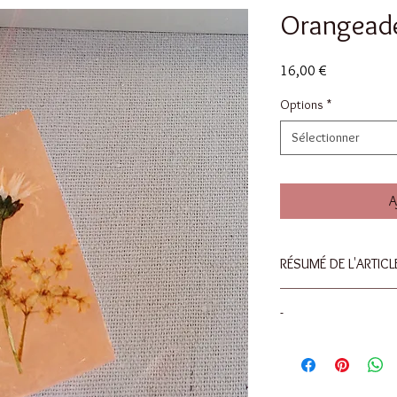
Orangead
Prix
16,00 €
Options
*
Sélectionner
A
RÉSUMÉ DE L'ARTICL
Longueur : 5 cm
-