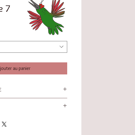
e 7
jouter au panier
E