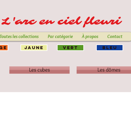
L'arc en ciel fleuri
Toutes les collections
Par catégorie
À propos
Contact
GE
JAUNE
VERT
BLEU
Les cubes
Les dômes