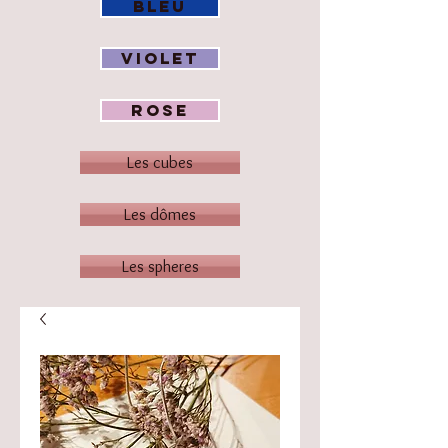
BLEU
VIOLET
ROSE
Les cubes
Les dômes
Les spheres