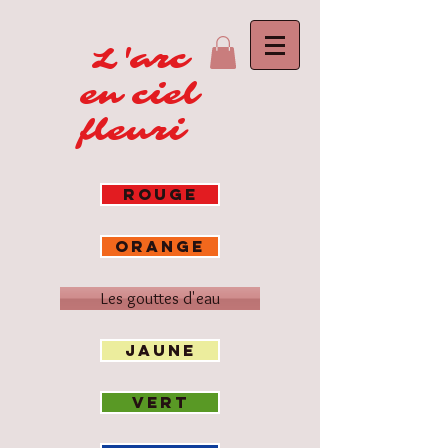
L'arc
en ciel
fleuri
ROUGE
ORANGE
Les gouttes d'eau
JAUNE
VERT