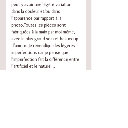
peut y avoir une légère variation
dans la couleur et/ou dans
l’apparence par rapport à la
photo.Toutes les pièces sont
fabriquées à la main par moi-même,
avec le plus grand soin et beaucoup
d’amour. Je revendique les légères
imperfections car je pense que
l’imperfection fait la différence entre
l’artificiel et le naturel…
Conseils d’entretien :
Ne pas stocker au soleil ou dans
un endroit trop chaud
Si besoin, nettoyer et faire briller
avec un chiffon doux.
RÉSUMÉ DE L'ARTICLE