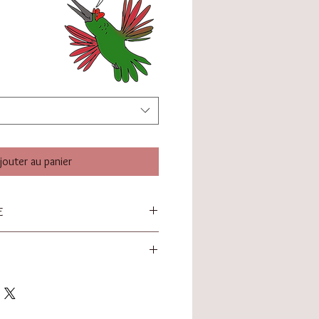
jouter au panier
E
m