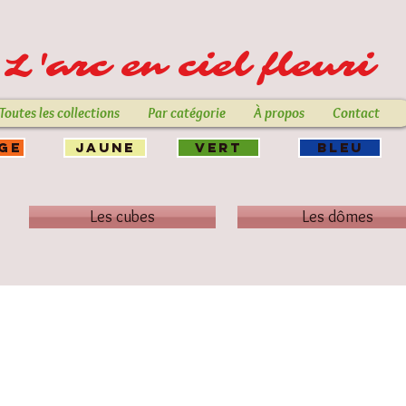
L'arc en ciel fleuri
Toutes les collections
Par catégorie
À propos
Contact
GE
JAUNE
VERT
BLEU
Les cubes
Les dômes