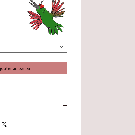
jouter au panier
E
m