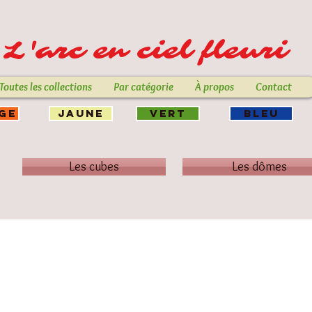
L'arc en ciel fleuri
Toutes les collections
Par catégorie
À propos
Contact
GE
JAUNE
VERT
BLEU
Les cubes
Les dômes