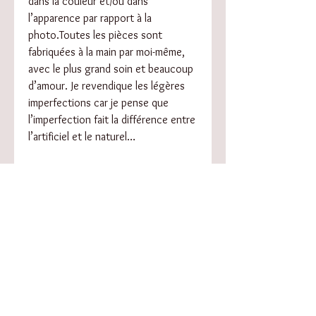
dans la couleur et/ou dans
l’apparence par rapport à la
photo.Toutes les pièces sont
fabriquées à la main par moi-même,
avec le plus grand soin et beaucoup
d’amour. Je revendique les légères
imperfections car je pense que
l’imperfection fait la différence entre
l’artificiel et le naturel…
Conseils d’entretien :
Ne pas stocker au soleil ou dans
un endroit trop chaud
Si besoin, nettoyer et faire briller
avec un chiffon doux.
RÉSUMÉ DE L'ARTICLE
Longueur: 7,5 cm