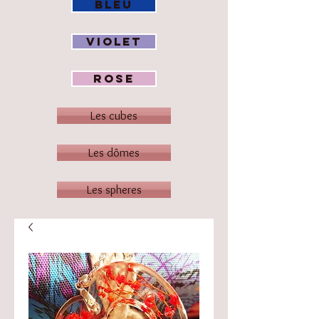
BLEU
VIOLET
ROSE
Les cubes
Les dômes
Les spheres