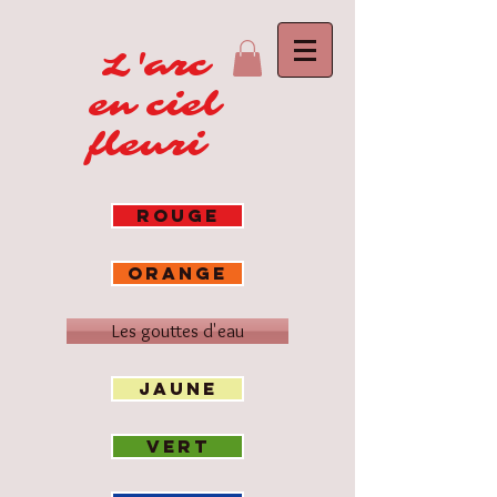
L'arc
en ciel
fleuri
ROUGE
ORANGE
Les gouttes d'eau
JAUNE
VERT