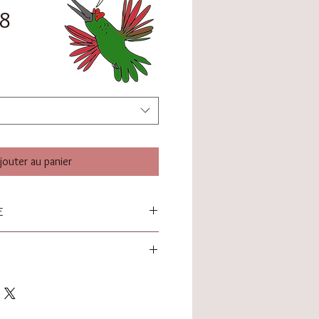
18
jouter au panier
E
m