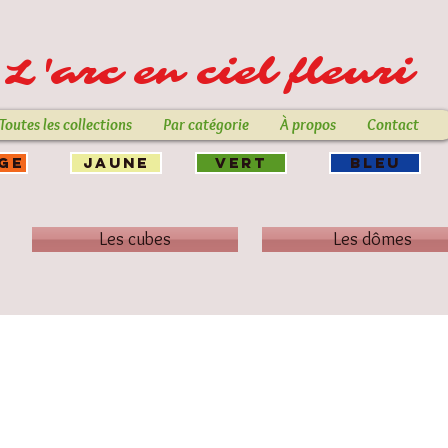
L'arc en ciel fleuri
Toutes les collections
Par catégorie
À propos
Contact
GE
JAUNE
VERT
BLEU
Les cubes
Les dômes