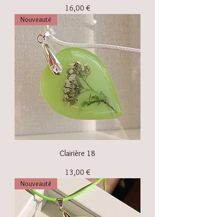
Prix
16,00 €
Nouveauté
Clairière 18
Prix
13,00 €
Nouveauté