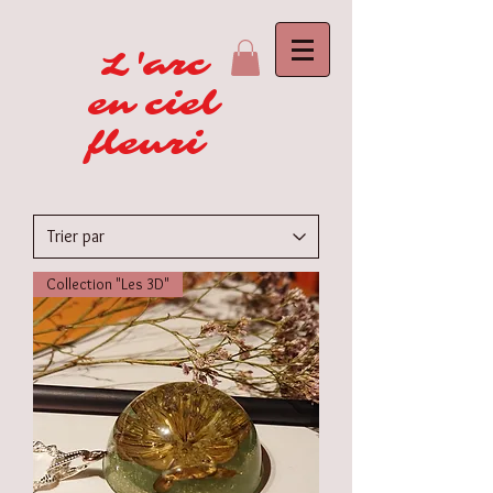
L'arc
en ciel
fleuri
Collection "Les 3D"