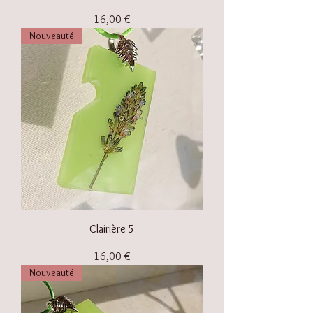
Prix
16,00 €
Nouveauté
Clairière 5
Prix
16,00 €
Nouveauté