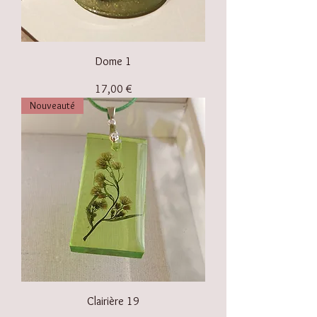
Dome 1
Prix
17,00 €
Nouveauté
Clairière 19