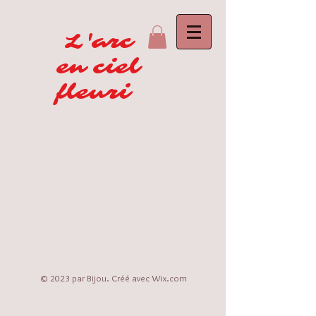
L'arc
en ciel
fleuri
© 2023 par Bijou. Créé avec
Wix.com